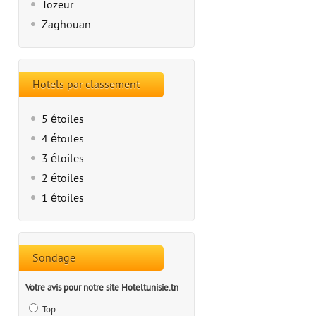
Tozeur
Zaghouan
Hotels par classement
5 étoiles
4 étoiles
3 étoiles
2 étoiles
1 étoiles
Sondage
Votre avis pour notre site Hoteltunisie.tn
Top