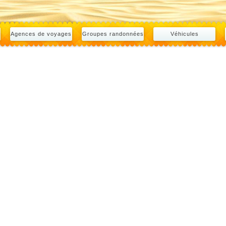
Agences de voyages
Groupes randonnées
Véhicules