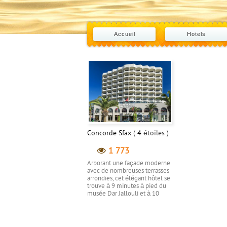
Accueil
Hotels
Concorde Sfax
(
4
étoiles )
1 773
Arborant une façade moderne
avec de nombreuses terrasses
arrondies, cet élégant hôtel se
trouve à 9 minutes à pied du
musée Dar Jallouli et à 10
minutes de marche de la
Grande Mosquée. Wi-Fi
payant