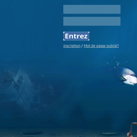
inscription
/
Mot de passe oublié?