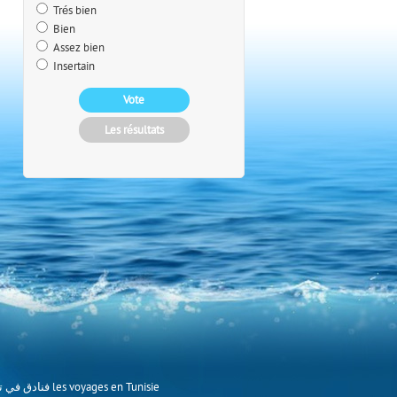
Trés bien
Bien
Assez bien
Insertain
les hôtels en Tunisie Hotels in Tunisia Hotels in Tunesien فنادق في تونس les voyages en Tunisie