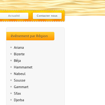
Actualité
Contacter nous
événement par Région
Ariana
Bizerte
Béja
Hammamet
Nabeul
Sousse
Gammart
Sfax
Djerba